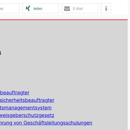
len
teilen
E-Mail
4
beauftragter
sicherheitsbeauftragter
eitsmanagementsystem
nweisgeberschutzgesetz
hrung von Geschäftsleitungsschulungen