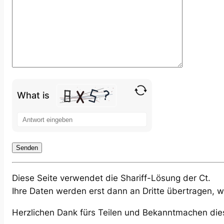
What is
Solve
the
math
problem
shown
Diese Seite verwendet die Shariff-Lösung der Ct.
in
Ihre Daten werden erst dann an Dritte übertragen, 
the
image
Herzlichen Dank fürs Teilen und Bekanntmachen dies
to