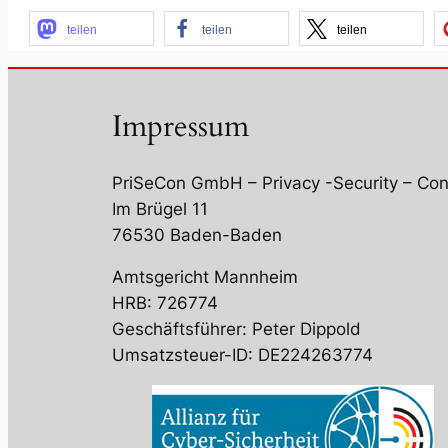
continue.
teilen
teilen
teilen
Impressum
PriSeCon GmbH – Privacy -Security – Con
Im Brügel 11
76530 Baden-Baden
Amtsgericht Mannheim
HRB: 726774
Geschäftsführer: Peter Dippold
Umsatzsteuer-ID: DE224263774